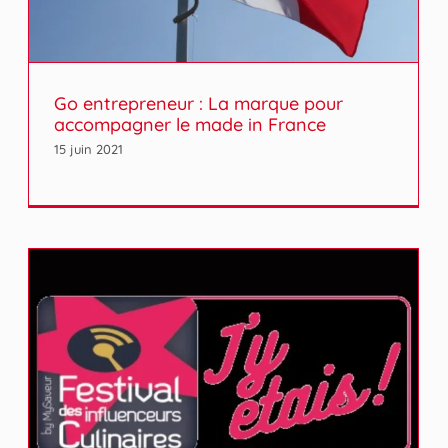
Go entrepreneur : La marque pour
accompagner le made in France
15 juin 2021