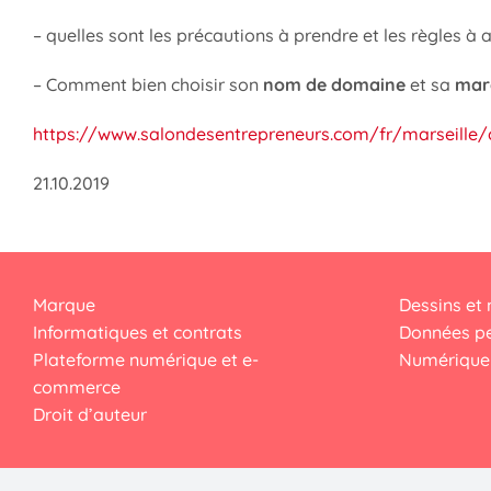
– quelles sont les précautions à prendre et les règles à
– Comment bien choisir son
nom de domaine
et sa
mar
https://www.salondesentrepreneurs.com/fr/marseille/c
21.10.2019
Marque
Dessins et
Informatiques et contrats
Données pe
Plateforme numérique et e-
Numérique 
commerce
Droit d’auteur