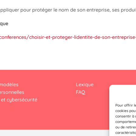
 appliquer pour protéger le nom de son entreprise, ses produi
que
onferences/choisir-et-proteger-lidentite-de-son-entrepri
 modèles
Lexique
rsonnelles
FAQ
et cybersécurité
Pour offrir 
cookies pour
consentir à 
comportement
ou de retire
caractéristi