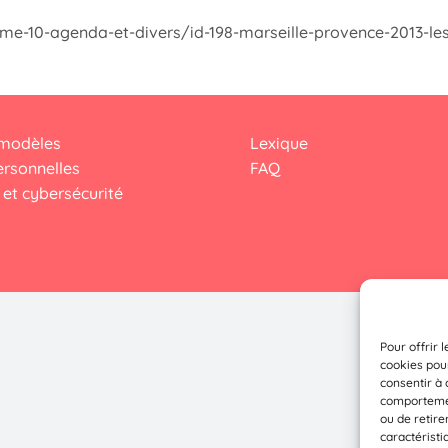
me-10-agenda-et-divers/id-198-marseille-provence-2013-les
 modèles
Lexique
rsonnelles
FAQ
et cybersécurité
Pour offrir 
cookies pour
consentir à 
comportement
ou de retire
caractéristi