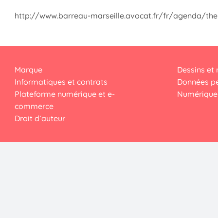
http://www.barreau-marseille.avocat.fr/fr/agenda/the
Marque
Dessins et
Informatiques et contrats
Données pe
Plateforme numérique et e-
Numérique 
commerce
Droit d’auteur