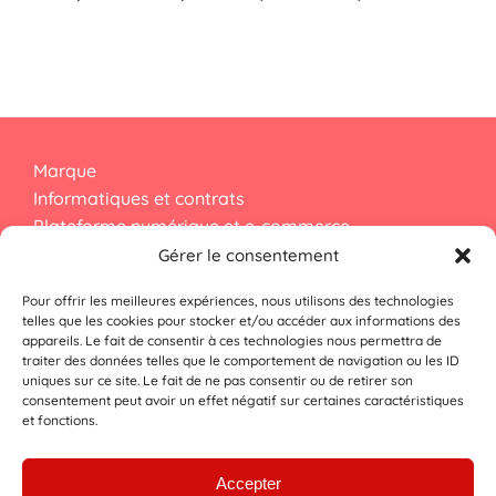
Marque
Informatiques et contrats
Plateforme numérique et e-commerce
Droit d’auteur
Gérer le consentement
Pour offrir les meilleures expériences, nous utilisons des technologies
Dessins et modèles
telles que les cookies pour stocker et/ou accéder aux informations des
appareils. Le fait de consentir à ces technologies nous permettra de
Données personnelles
traiter des données telles que le comportement de navigation ou les ID
Numérique et cybersécurité
uniques sur ce site. Le fait de ne pas consentir ou de retirer son
consentement peut avoir un effet négatif sur certaines caractéristiques
et fonctions.
Lexique
FAQ
Accepter