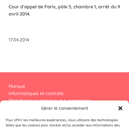
Cour d’appel de Paris, pôle 5, chambre 1, arrêt du 9
avril 2014.
17.04.2014
Marque
Informatiques et contrats
Plateforme numérique et e-commerce
Droit d’auteur
Gérer le consentement
Pour offrir les meilleures expériences, nous utilisons des technologies
Dessins et modèles
telles que les cookies pour stocker et/ou accéder aux informations des