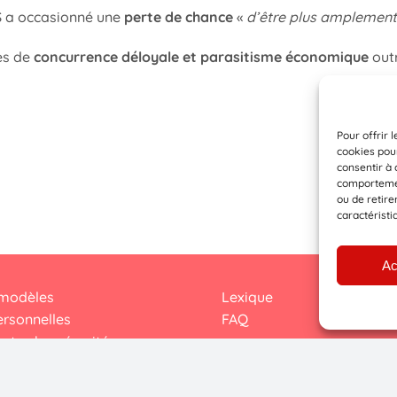
S a occasionné une
perte de chance
«
d’être plus amplement 
es de
concurrence déloyale et parasitisme économique
outr
Pour offrir 
cookies pour
consentir à 
comportement
ou de retire
caractéristi
Ac
 modèles
Lexique
rsonnelles
FAQ
et cybersécurité