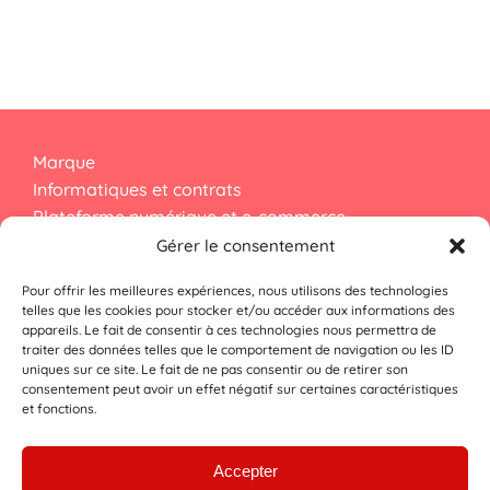
Marque
Informatiques et contrats
Plateforme numérique et e-commerce
Droit d’auteur
Gérer le consentement
Pour offrir les meilleures expériences, nous utilisons des technologies
Dessins et modèles
telles que les cookies pour stocker et/ou accéder aux informations des
appareils. Le fait de consentir à ces technologies nous permettra de
Données personnelles
traiter des données telles que le comportement de navigation ou les ID
Numérique et cybersécurité
uniques sur ce site. Le fait de ne pas consentir ou de retirer son
consentement peut avoir un effet négatif sur certaines caractéristiques
et fonctions.
Lexique
FAQ
Accepter