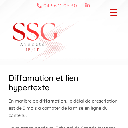
Skip
04 96 11 05 30
to
content
Diffamation et lien
hypertexte
En matière de
diffamation
, le délai de prescription
est de 3 mois à compter de la mise en ligne du
contenu.
La question posée au Tribunal de Grande Instance