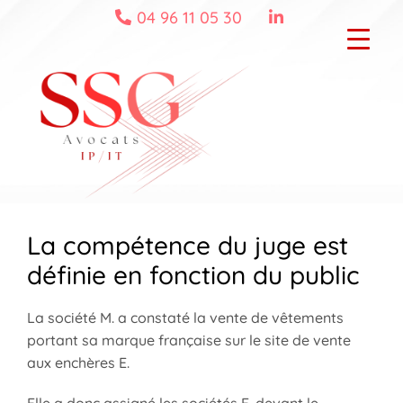
Skip
04 96 11 05 30
to
content
La compétence du juge est
définie en fonction du public
La société M. a constaté la vente de vêtements
portant sa marque française sur le site de vente
aux enchères E.
Elle a donc assigné les sociétés E. devant le