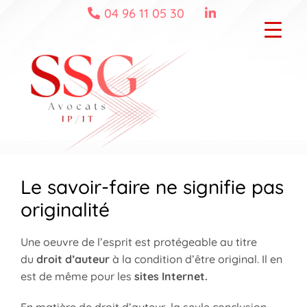
Skip
04 96 11 05 30
to
content
Le savoir-faire ne signifie pas
originalité
Une oeuvre de l’esprit est protégeable au titre
du
droit d’auteur
à la condition d’être original. Il en
est de même pour les
sites Internet.
En matière de droit d’auteur, la seule conclusion